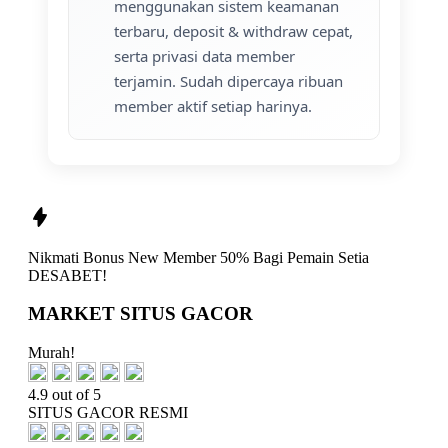
menggunakan sistem keamanan
terbaru, deposit & withdraw cepat,
serta privasi data member
terjamin. Sudah dipercaya ribuan
member aktif setiap harinya.
Nikmati
Bonus New Member 50%
Bagi Pemain Setia
DESABET!
MARKET SITUS GACOR
Murah!
4.9 out of 5
SITUS GACOR RESMI