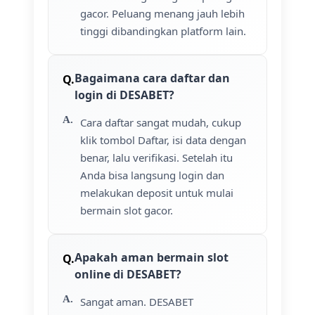
gacor. Peluang menang jauh lebih
tinggi dibandingkan platform lain.
Bagaimana cara daftar dan
login di DESABET?
Cara daftar sangat mudah, cukup
klik tombol Daftar, isi data dengan
benar, lalu verifikasi. Setelah itu
Anda bisa langsung login dan
melakukan deposit untuk mulai
bermain slot gacor.
Apakah aman bermain slot
online di DESABET?
Sangat aman. DESABET