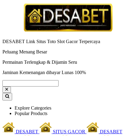
DESABET Link Situs Toto Slot Gacor Terpercaya
Peluang Menang Besar
Permainan Terlengkap & Dijamin Seru
Jaminan Kemenangan dibayar Lunas 100%
Explore Categories
Popular Products
DESABET
SITUS GACOR
DESABET