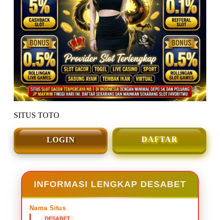
SITUS TOTO
DAFTAR
LOGIN
INFORMASI LENGKAP DESABET
Nama Situs
DESABET