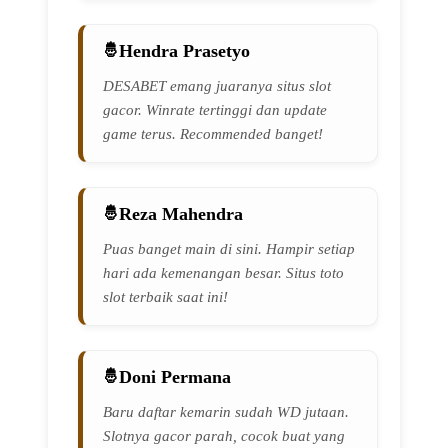
Hendra Prasetyo
DESABET emang juaranya situs slot
gacor. Winrate tertinggi dan update
game terus. Recommended banget!
Reza Mahendra
Puas banget main di sini. Hampir setiap
hari ada kemenangan besar. Situs toto
slot terbaik saat ini!
Doni Permana
Baru daftar kemarin sudah WD jutaan.
Slotnya gacor parah, cocok buat yang