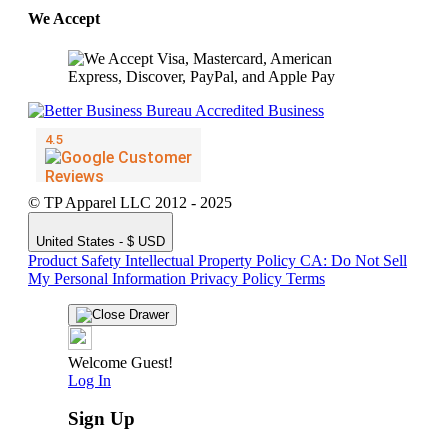
We Accept
© TP Apparel LLC 2012 - 2025
United States - $ USD
Product Safety
Intellectual Property Policy
CA: Do Not Sell
My Personal Information
Privacy Policy
Terms
Welcome Guest!
Log In
Sign Up