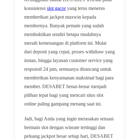
konsistensi
slot gacor
yang terus menerus
memberikan jackpot maxwin kepada
membernya. Banyak pemain yang sudah
membuktikan sendiri betapa mudahnya
meraih kemenangan di platform ini. Mulai
dari deposit yang cepat, proses withdraw yang
instan, hingga layanan customer service yang
responsif 24 jam, semuanya dirancang untuk
memberikan kenyamanan maksimal bagi para
member. DESABET benar-benar menjadi
pilihan tepat bagi yang mencari situs slot
online paling gampang menang saat ini.
Jadi, bagi Anda yang ingin merasakan sensasi
bermain slot dengan winrate tertinggi dan
peluang jackpot besar setiap hari, DESABET