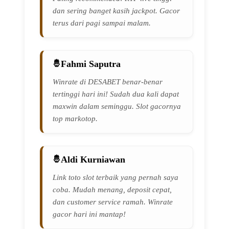
dan sering banget kasih jackpot. Gacor
terus dari pagi sampai malam.
Fahmi Saputra
Winrate di DESABET benar-benar
tertinggi hari ini! Sudah dua kali dapat
maxwin dalam seminggu. Slot gacornya
top markotop.
Aldi Kurniawan
Link toto slot terbaik yang pernah saya
coba. Mudah menang, deposit cepat,
dan customer service ramah. Winrate
gacor hari ini mantap!