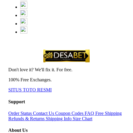
Don't love it? We'll fix it. For free.
100% Free Exchanges.
SITUS TOTO RESMI
Support
Order Status
Contact Us
Coupon Codes
FAQ
Free Shipping
Refunds & Returns
Shipping Info
Size Chart
About Us