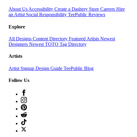
About Us
Accessibility
Create a Dashery Store
Careers
Hire
an Artist
Social Responsibility
TeePublic Reviews
Explore
All Designs
Content Directory
Featured Artists
Newest
Designers
Newest TOTO
Tag Directory
Artists
Artist Signup
Design Guide
TeePublic Blog
Follow Us