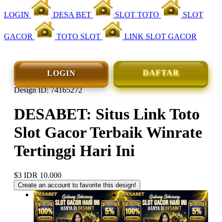
LOGIN
DESA BET
SLOT TOTO
SLOT
GACOR
TOTO SLOT
LINK SLOT GACOR
DAFTAR
LOGIN
Design ID: 74165272
DESABET: Situs Link Toto
Slot Gacor Terbaik Winrate
Tertinggi Hari Ini
$3
IDR 10.000
Create an account to favorite this design!