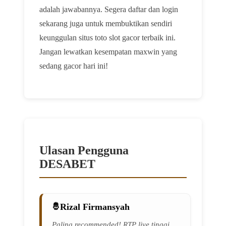
adalah jawabannya. Segera daftar dan login
sekarang juga untuk membuktikan sendiri
keunggulan situs toto slot gacor terbaik ini.
Jangan lewatkan kesempatan maxwin yang
sedang gacor hari ini!
Ulasan Pengguna
DESABET
Rizal Firmansyah
Paling recommended! RTP live tinggi