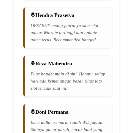
Hendra Prasetyo
DESABET emang juaranya situs slot
gacor. Winrate tertinggi dan update
game terus. Recommended banget!
Reza Mahendra
Puas banget main di sini. Hampir setiap
hari ada kemenangan besar. Situs toto
slot terbaik saat ini!
Doni Permana
Baru daftar kemarin sudah WD jutaan.
Slotnya gacor parah, cocok buat yang