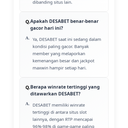
dibanding situs lain.
Apakah DESABET benar-benar
gacor hari ini?
Ya, DESABET saat ini sedang dalam
kondisi paling gacor. Banyak
member yang melaporkan
kemenangan besar dan jackpot
maxwin hampir setiap hari.
Berapa winrate tertinggi yang
ditawarkan DESABET?
DESABET memiliki winrate
tertinggi di antara situs slot
lainnya, dengan RTP mencapai
96%-98% di game-game paling