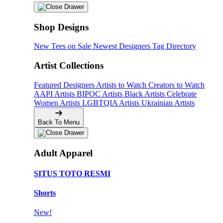
Shop Designs
New Tees on Sale
Newest Designers
Tag Directory
Artist Collections
Featured Designers
Artists to Watch
Creators to Watch
AAPI Artists
BIPOC Artists
Black Artists
Celebrate
Women Artists
LGBTQIA Artists
Ukrainian Artists
Back To Menu
Adult Apparel
SITUS TOTO RESMI
Shorts
New!