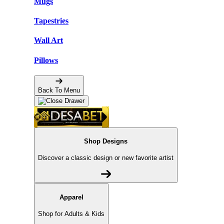
Mugs
Tapestries
Wall Art
Pillows
Back To Menu
Shop Designs
Discover a classic design or new favorite artist
Apparel
Shop for Adults & Kids