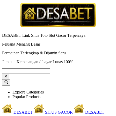
DESABET Link Situs Toto Slot Gacor Terpercaya
Peluang Menang Besar
Permainan Terlengkap & Dijamin Seru
Jaminan Kemenangan dibayar Lunas 100%
Explore Categories
Popular Products
DESABET
SITUS GACOR
DESABET