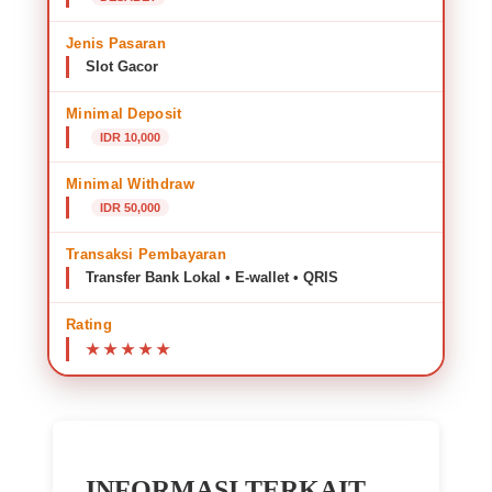
Jenis Pasaran
Slot Gacor
Minimal Deposit
IDR 10,000
Minimal Withdraw
IDR 50,000
Transaksi Pembayaran
Transfer Bank Lokal • E-wallet • QRIS
Rating
INFORMASI TERKAIT