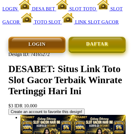
LOGIN
DESA BET
SLOT TOTO
SLOT
GACOR
TOTO SLOT
LINK SLOT GACOR
DAFTAR
LOGIN
Design ID: 74165272
DESABET: Situs Link Toto
Slot Gacor Terbaik Winrate
Tertinggi Hari Ini
$3
IDR 10.000
Create an account to favorite this design!