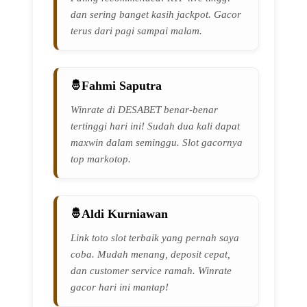
dan sering banget kasih jackpot. Gacor
terus dari pagi sampai malam.
Fahmi Saputra
Winrate di DESABET benar-benar
tertinggi hari ini! Sudah dua kali dapat
maxwin dalam seminggu. Slot gacornya
top markotop.
Aldi Kurniawan
Link toto slot terbaik yang pernah saya
coba. Mudah menang, deposit cepat,
dan customer service ramah. Winrate
gacor hari ini mantap!