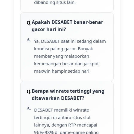
dibanding situs lain.
Apakah DESABET benar-benar
gacor hari ini?
Ya, DESABET saat ini sedang dalam
kondisi paling gacor. Banyak
member yang melaporkan
kemenangan besar dan jackpot
maxwin hampir setiap hari.
Berapa winrate tertinggi yang
ditawarkan DESABET?
DESABET memiliki winrate
tertinggi di antara situs slot
lainnya, dengan RTP mencapai
96%-98% di game-game paling