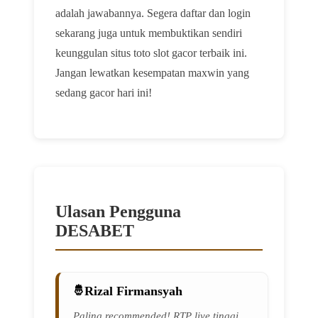
adalah jawabannya. Segera daftar dan login
sekarang juga untuk membuktikan sendiri
keunggulan situs toto slot gacor terbaik ini.
Jangan lewatkan kesempatan maxwin yang
sedang gacor hari ini!
Ulasan Pengguna
DESABET
Rizal Firmansyah
Paling recommended! RTP live tinggi