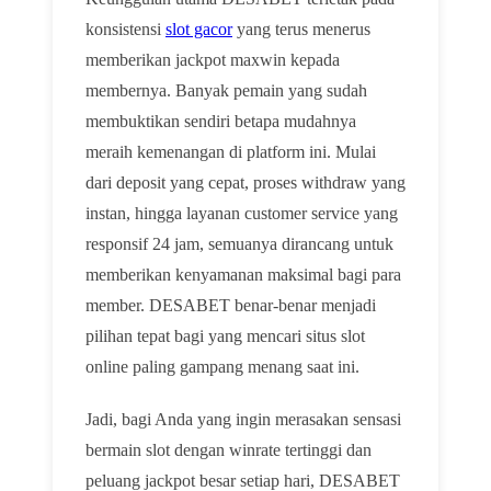
konsistensi
slot gacor
yang terus menerus
memberikan jackpot maxwin kepada
membernya. Banyak pemain yang sudah
membuktikan sendiri betapa mudahnya
meraih kemenangan di platform ini. Mulai
dari deposit yang cepat, proses withdraw yang
instan, hingga layanan customer service yang
responsif 24 jam, semuanya dirancang untuk
memberikan kenyamanan maksimal bagi para
member. DESABET benar-benar menjadi
pilihan tepat bagi yang mencari situs slot
online paling gampang menang saat ini.
Jadi, bagi Anda yang ingin merasakan sensasi
bermain slot dengan winrate tertinggi dan
peluang jackpot besar setiap hari, DESABET