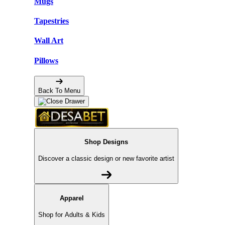
Mugs
Tapestries
Wall Art
Pillows
Back To Menu
Shop Designs
Discover a classic design or new favorite artist
Apparel
Shop for Adults & Kids