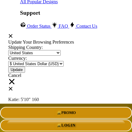
All Popular Designs
Support
Order Status
FAQ
Contact Us
Update Your Browsing Preferences
Shipping Country:
Currency:
Cancel
Katie:
5'10"
160
PROMO
Select your person:
Male
Female
LOGIN
Height